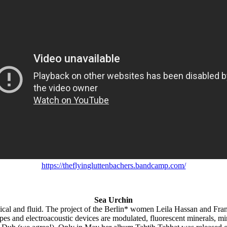
https://theflyingluttenbachers.bandcamp.com/
Sea Urchin
sical and fluid. The project of the Berlin* women Leila Hassan and Fran
pes and electroacoustic devices are modulated, fluorescent minerals, mir