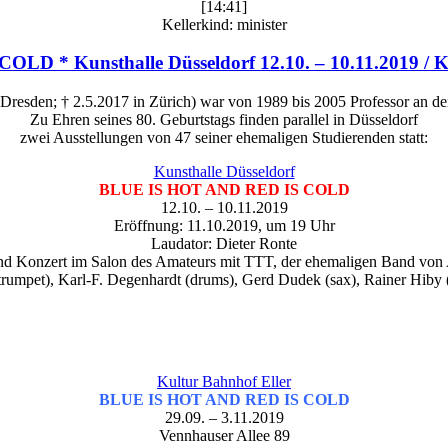
[14:41]
Kellerkind: minister
* Kunsthalle Düsseldorf 12.10. – 10.11.2019 / Kult
 Dresden; † 2.5.2017 in Zürich) war von 1989 bis 2005 Professor an d
Zu Ehren seines 80. Geburtstags finden parallel in Düsseldorf
zwei Ausstellungen von 47 seiner ehemaligen Studierenden statt:
Kunsthalle Düsseldorf
BLUE IS HOT AND RED IS COLD
12.10. – 10.11.2019
Eröffnung: 11.10.2019, um 19 Uhr
Laudator: Dieter Ronte
nd Konzert im Salon des Amateurs mit TTT, der ehemaligen Band von 
trumpet), Karl-F. Degenhardt (drums), Gerd Dudek (sax), Rainer Hiby 
Kultur Bahnhof Eller
BLUE IS HOT AND RED IS COLD
29.09. – 3.11.2019
Vennhauser Allee 89