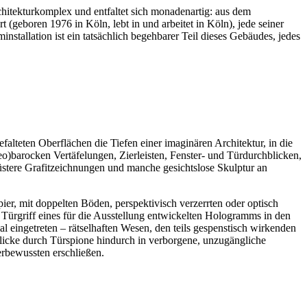
chitekturkomplex und entfaltet sich monadenartig: aus dem
 (geboren 1976 in Köln, lebt in und arbeitet in Köln), jede seiner
installation ist ein tatsächlich begehbarer Teil dieses Gebäudes, jedes
efalteten Oberflächen die Tiefen einer imaginären Architektur, in die
eo)barocken Vertäfelungen, Zierleisten, Fenster- und Türdurchblicken,
üstere Grafitzeichnungen und manche gesichtslose Skulptur an
er, mit doppelten Böden, perspektivisch verzerrten oder optisch
 Türgriff eines für die Ausstellung entwickelten Hologramms in den
l eingetreten – rätselhaften Wesen, den teils gespenstisch wirkenden
licke durch Türspione hindurch in verborgene, unzugängliche
erbewussten erschließen.