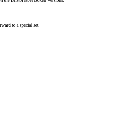
n the Bristol label Bokeh Versions.
ward to a special set.