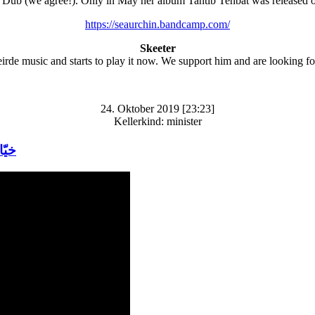
 Dub (we agree!). Only in May her album Tahtib Tehbat was released o
https://seaurchin.bandcamp.com/
Skeeter
irde music and starts to play it now. We support him and are looking for
24. Oktober 2019 [23:23]
Kellerkind: minister
خيّام ال