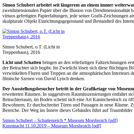
Simon Schubert arbeitet seit längerem an einem immer weiterwa
zweidimensionalen Papier über die Illusion von Dreidimensionalität bi
virtuos gefertigten Papierfaltungen, jede seiner Grafit-Zeichnungen al
skulpturale Objekt Einrichtungsgegenstand und Bestandteil des Interie
Simon Schubert, o.T. (Licht in
Treppenhaus), 2016
Licht und Schatten
bringen an den reliefartigen Faltzeichnungen erst
der Betrachter sich begibt. Im Zwielicht lösen sich diese flüchtigen
verwinkelten Fluren und Treppen an die atmosphärischen Interieurs 
filmische Szenen von David Lynch denken.
Der Ausstellungsbesucher betritt in der Grafiketage von Museum
erweiterten Räumen. In suggestiven Rauminszenierungen entfaltet sich
Betrachterraum, im Boden scheint sich eine Art Kaninchenloch zu öffn
Bewohnern. Er durchschreitet Türen und Passagen in neue Räume. Zu
Bereiche. Der Weg ins Innere dieses Gebäudes führt auf Traumbilder 
Simon Schubert – Schattenreich * Museum Morsbroich [pdf]
Kunstnacht 11.10.2019 – Museum Morsbroich [pdf]