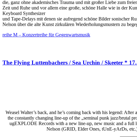
die, ganz ohne akademisches Trauma und mit großer Liebe zum freien
Zeit und Ruhe und vor allem eine große, schöne Halle wie in der Kunst
Keyboard Synthesizer
und Tape-Delays mit denen sie aufregend schöne Bilder sonischer Ruin
Nelson über die alte Kunst zirkulären Wiederholungsmustern zu bege
reihe M – Konzertreihe für Gegenwartsmusik
The Flying Luttenbachers / Sea Urchin / Skeeter * 17
Weasel Walter’s back, and he’s coming back with his legend: After a 
the constantly changing line-up of the „seminal punk jazz/brutal 
ugEXPLODE Records with a new line-up, new music and a full le
Nelson (GRID, Elder Ones, tUnE-yArDs, etc.)