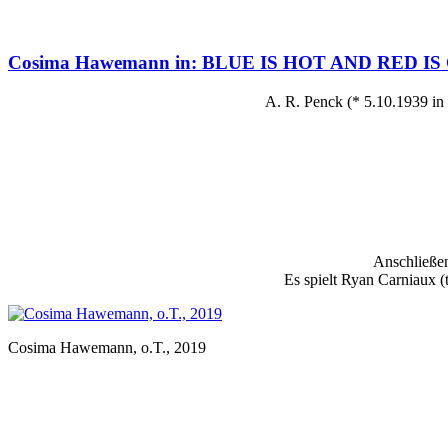
Cosima Hawemann in: BLUE IS HOT AND RED IS COLD 
A. R. Penck (* 5.10.1939 in
Anschließe
Es spielt Ryan Carniaux (
Cosima Hawemann, o.T., 2019